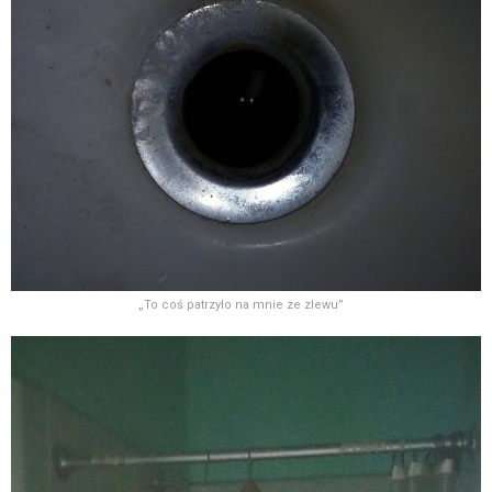
„To coś patrzyło na mnie ze zlewu”