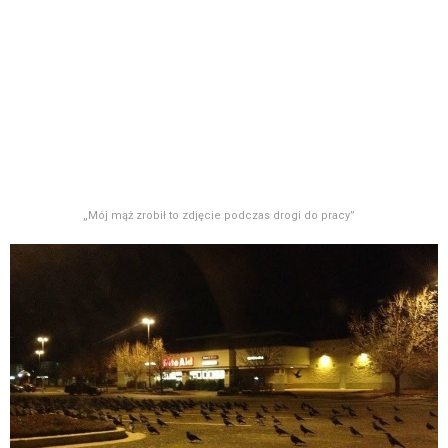
„Mój mąż zrobił to zdjęcie podczas drogi do pracy”