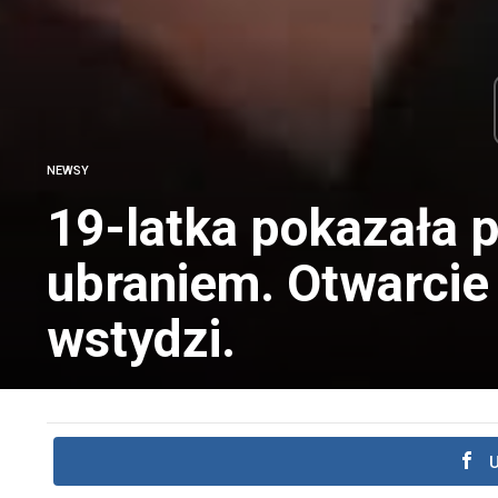
NEWSY
19-latka pokazała p
ubraniem. Otwarcie 
wstydzi.
U