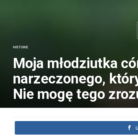
HISTORIE
Moja młodziutka có
narzeczonego, któr
Nie mogę tego zroz
U