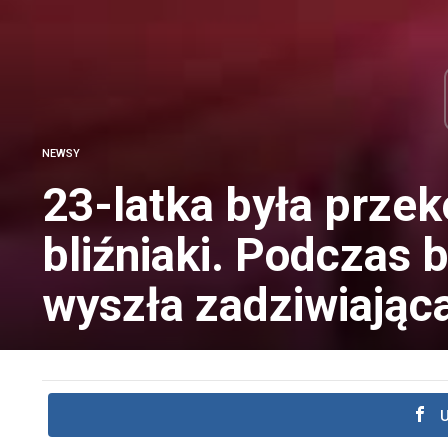
NEWSY
23-latka była przek
bliźniaki. Podczas 
wyszła zadziwiając
U