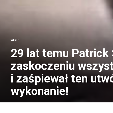
WIDEO
29 lat temu Patric
zaskoczeniu wszyst
i zaśpiewał ten utw
wykonanie!