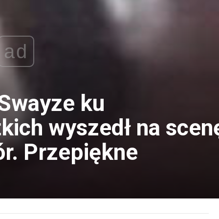
ad
k Swayze ku
kich wyszedł na scen
ór. Przepiękne