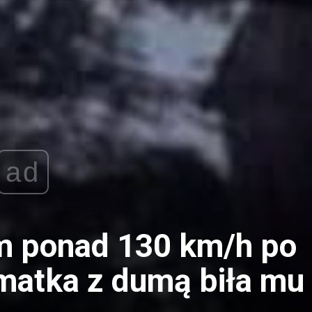
ad
em ponad 130 km/h po
 matka z dumą biła mu