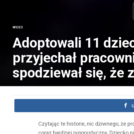
WIDEO
Adoptowali 11 dziec
przyjechał pracowni
spodziewał się, że z
U
Czytając te historie, nic dziwnego, że p
coraz bardziej rygorystyczny. Dziecko ni