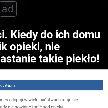
ad
i. Kiedy do ich domu
k opieki, nie
astanie takie piekło!
dostępnij
roces adopcji w wielu państwach staje się
gdy nie powinno trafić pod opiekę