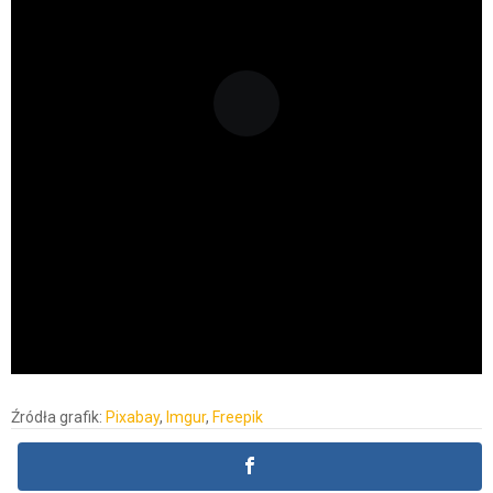
Źródła grafik:
Pixabay
,
Imgur
,
Freepik