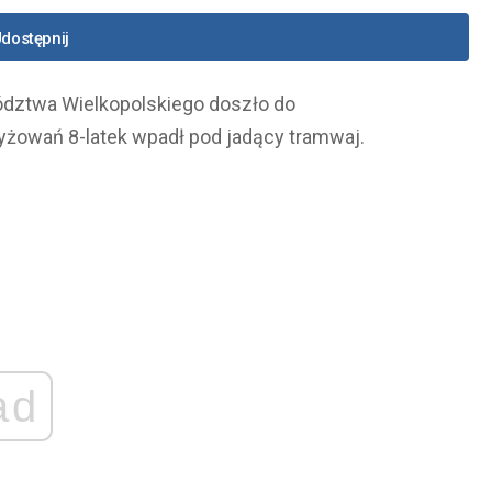
dostępnij
ództwa Wielkopolskiego doszło do
yżowań 8-latek wpadł pod jadący tramwaj.
ad