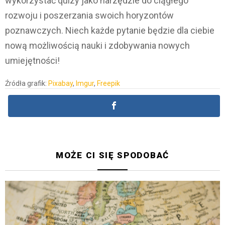
wykorzystać quizy jako narzędzie do ciągłego
rozwoju i poszerzania swoich horyzontów
poznawczych. Niech każde pytanie będzie dla ciebie
nową możliwością nauki i zdobywania nowych
umiejętności!
Źródła grafik:
Pixabay
,
Imgur
,
Freepik
MOŻE CI SIĘ SPODOBAĆ