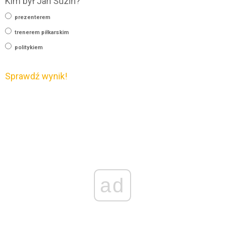
Kim był Jan Suzin?
prezenterem
trenerem piłkarskim
politykiem
Sprawdź wynik!
ad