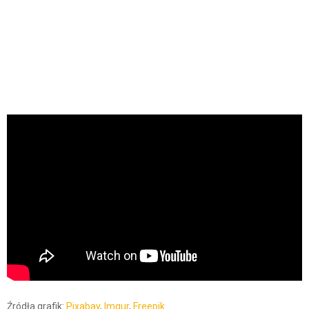
Źródła grafik:
Pixabay
,
Imgur
,
Freepik