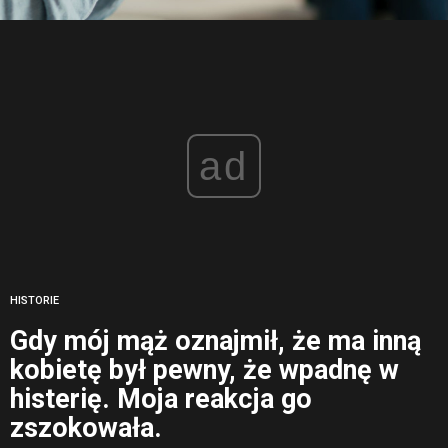
ad
HISTORIE
Gdy mój mąż oznajmił, że ma inną
kobietę był pewny, że wpadnę w
histerię. Moja reakcja go
zszokowała.