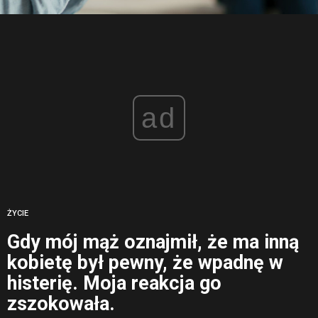
ad
ŻYCIE
Gdy mój mąż oznajmił, że ma inną
kobietę był pewny, że wpadnę w
histerię. Moja reakcja go
zszokowała.