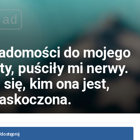
ad
adomości do mojego
ty, puściły mi nerwy.
się, kim ona jest,
zaskoczona.
dostępnij