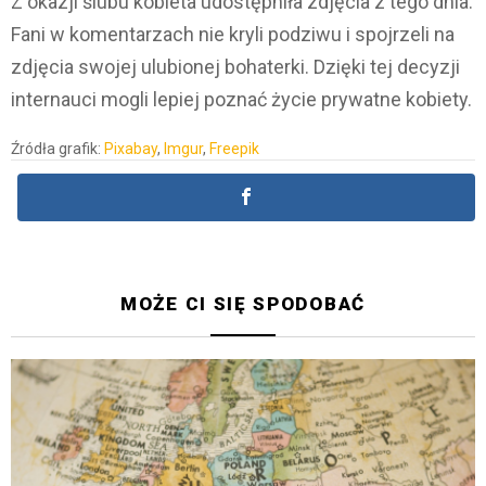
Z okazji ślubu kobieta udostępniła zdjęcia z tego dnia.
Fani w komentarzach nie kryli podziwu i spojrzeli na
zdjęcia swojej ulubionej bohaterki. Dzięki tej decyzji
internauci mogli lepiej poznać życie prywatne kobiety.
Źródła grafik:
Pixabay
,
Imgur
,
Freepik
MOŻE CI SIĘ SPODOBAĆ