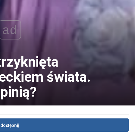
ad
krzyknięta
ieckiem świata.
opinią?
dostępnij