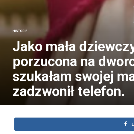
HISTORIE
Jako mała dziewcz
porzucona na dworcu
szukałam swojej ma
zadzwonił telefon.
U