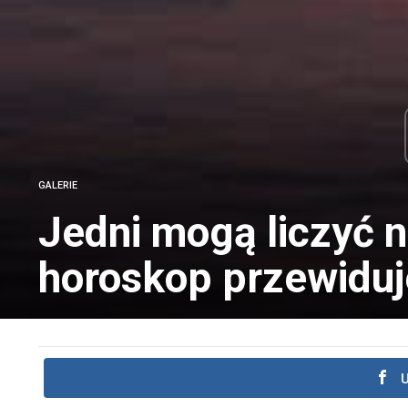
GALERIE
Jedni mogą liczyć n
horoskop przewiduje
U