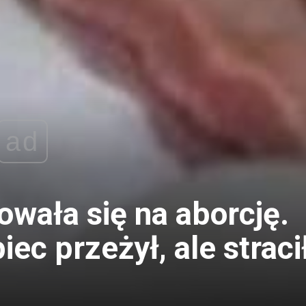
ad
wała się na aborcję.
ec przeżył, ale straci