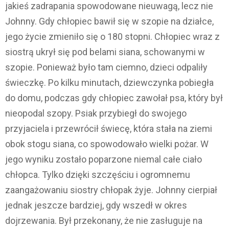
jakieś zadrapania spowodowane nieuwagą, lecz nie
Johnny. Gdy chłopiec bawił się w szopie na działce,
jego życie zmieniło się o 180 stopni. Chłopiec wraz z
siostrą ukrył się pod belami siana, schowanymi w
szopie. Ponieważ było tam ciemno, dzieci odpaliły
świeczkę. Po kilku minutach, dziewczynka pobiegła
do domu, podczas gdy chłopiec zawołał psa, który był
nieopodal szopy. Psiak przybiegł do swojego
przyjaciela i przewrócił świecę, która stała na ziemi
obok stogu siana, co spowodowało wielki pożar. W
jego wyniku zostało poparzone niemal całe ciało
chłopca. Tylko dzięki szczęściu i ogromnemu
zaangażowaniu siostry chłopak żyje. Johnny cierpiał
jednak jeszcze bardziej, gdy wszedł w okres
dojrzewania. Był przekonany, że nie zasługuje na