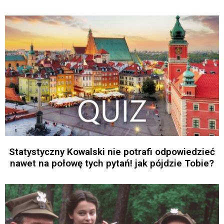
Statystyczny Kowalski nie potrafi odpowiedzieć
nawet na połowę tych pytań! jak pójdzie Tobie?