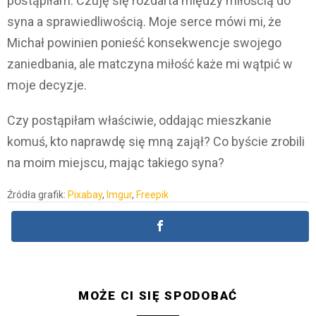
postąpiłam. Czuję się rozdarta między miłością do
syna a sprawiedliwością. Moje serce mówi mi, że
Michał powinien ponieść konsekwencje swojego
zaniedbania, ale matczyna miłość każe mi wątpić w
moje decyzje.
Czy postąpiłam właściwie, oddając mieszkanie
komuś, kto naprawdę się mną zajął? Co byście zrobili
na moim miejscu, mając takiego syna?
Źródła grafik:
Pixabay
,
Imgur
,
Freepik
MOŻE CI SIĘ SPODOBAĆ