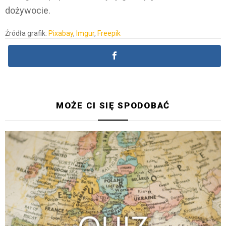
dożywocie.
Źródła grafik:
Pixabay
,
Imgur
,
Freepik
MOŻE CI SIĘ SPODOBAĆ