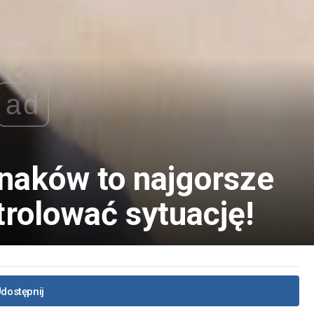
ad
znaków to najgorsze
rolować sytuację!
dostępnij