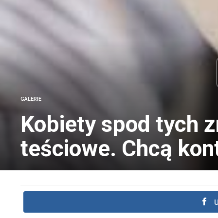
GALERIE
Kobiety spod tych 
teściowe. Chcą kont
U