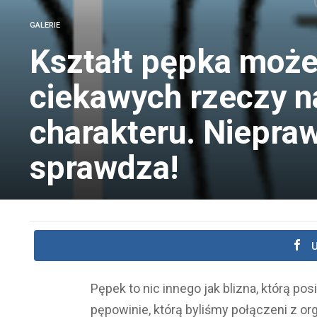
GALERIE
Kształt pępka może
ciekawych rzeczy n
charakteru. Niepra
sprawdza!
U
Pępek to nic innego jak blizna, którą po
pępowinie, którą byliśmy połączeni z o