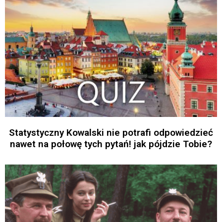
Statystyczny Kowalski nie potrafi odpowiedzieć
nawet na połowę tych pytań! jak pójdzie Tobie?