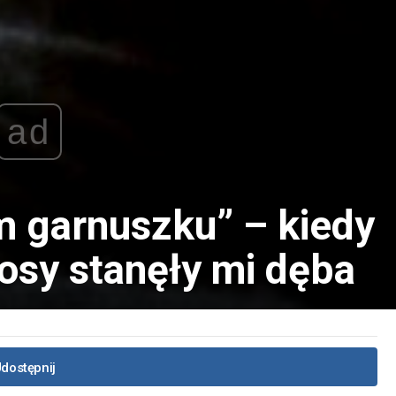
ad
m garnuszku” – kiedy
osy stanęły mi dęba
dostępnij