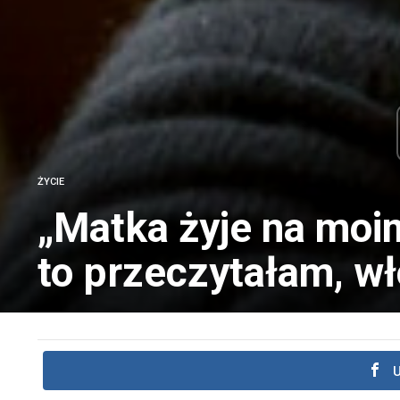
ŻYCIE
„Matka żyje na moi
to przeczytałam, wł
U