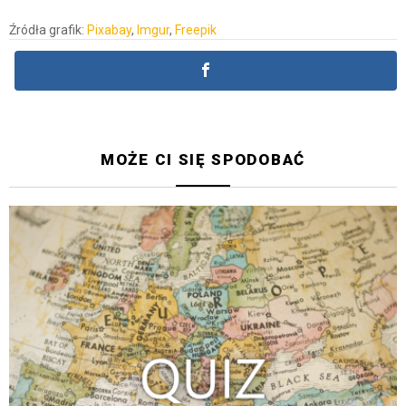
Źródła grafik:
Pixabay
,
Imgur
,
Freepik
MOŻE CI SIĘ SPODOBAĆ