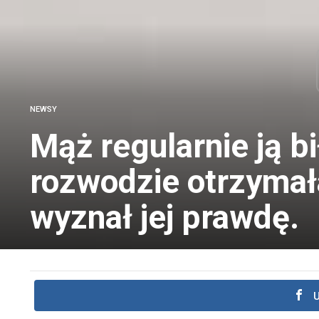
NEWSY
Mąż regularnie ją bił
rozwodzie otrzymała
wyznał jej prawdę.
U