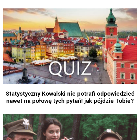
Statystyczny Kowalski nie potrafi odpowiedzieć
nawet na połowę tych pytań! jak pójdzie Tobie?