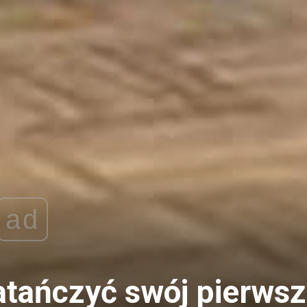
ad
atańczyć swój pierws