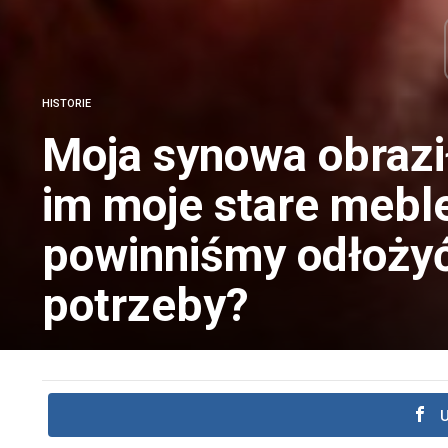
HISTORIE
Moja synowa obraził
im moje stare mebl
powinniśmy odłożyć
potrzeby?
U