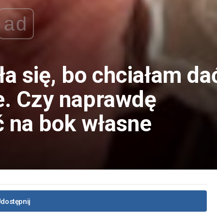
ad
a się, bo chciałam da
e. Czy naprawdę
 na bok własne
dostępnij