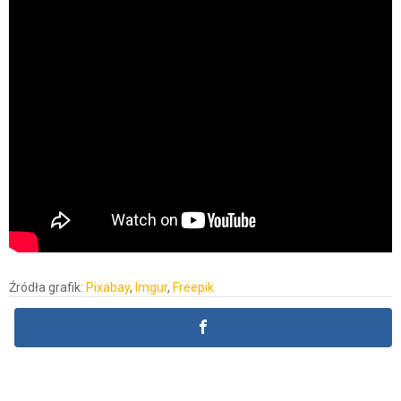
Źródła grafik:
Pixabay
,
Imgur
,
Freepik