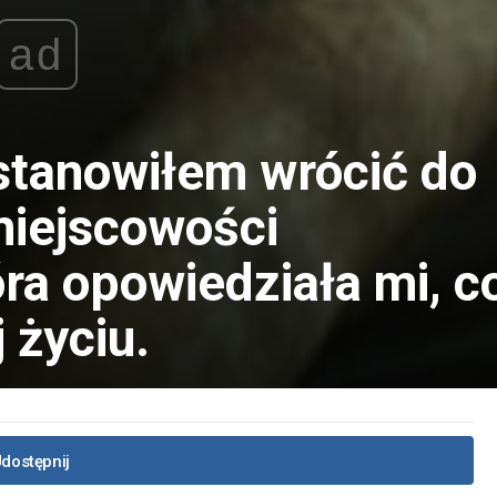
ad
stanowiłem wrócić do
miejscowości
ra opowiedziała mi, c
j życiu.
dostępnij