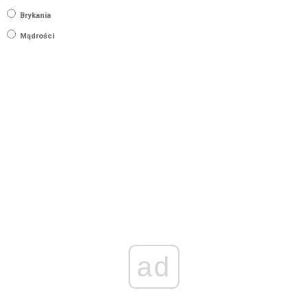
Brykania
Mądrości
ad