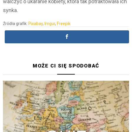
walczyć o ukaranie kobiety, która tak potraktowała ich
synka.
Źródła grafik:
Pixabay
,
Imgur
,
Freepik
MOŻE CI SIĘ SPODOBAĆ