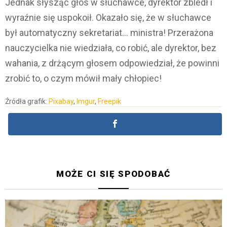
Jednak słysząc głos w słuchawce, dyrektor zbledł i
wyraźnie się uspokoił. Okazało się, że w słuchawce
był automatyczny sekretariat… ministra! Przerażona
nauczycielka nie wiedziała, co robić, ale dyrektor, bez
wahania, z drżącym głosem odpowiedział, że powinni
zrobić to, o czym mówił mały chłopiec!
Źródła grafik:
Pixabay
,
Imgur
,
Freepik
MOŻE CI SIĘ SPODOBAĆ