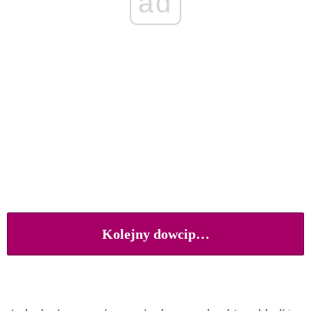
ad
Kolejny dowcip…