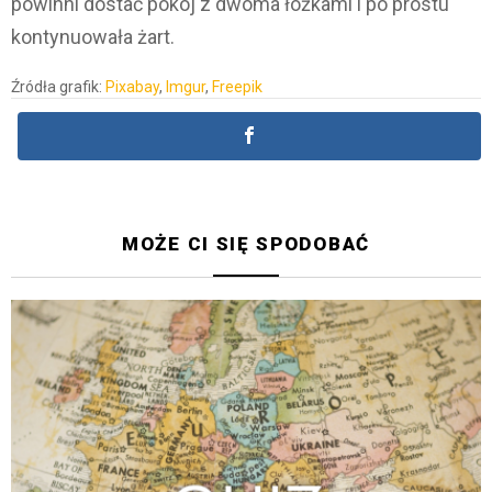
powinni dostać pokój z dwoma łóżkami i po prostu
kontynuowała żart.
Źródła grafik:
Pixabay
,
Imgur
,
Freepik
MOŻE CI SIĘ SPODOBAĆ