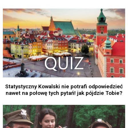
Statystyczny Kowalski nie potrafi odpowiedzieć
nawet na połowę tych pytań! jak pójdzie Tobie?