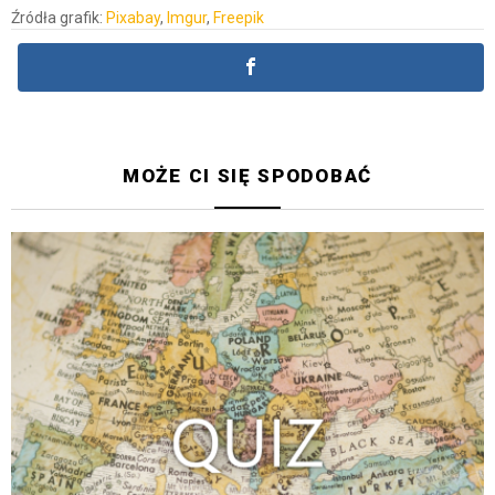
Źródła grafik:
Pixabay
,
Imgur
,
Freepik
MOŻE CI SIĘ SPODOBAĆ