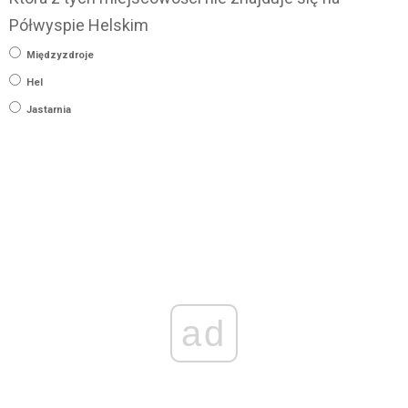
Półwyspie Helskim
Międzyzdroje
Hel
Jastarnia
ad