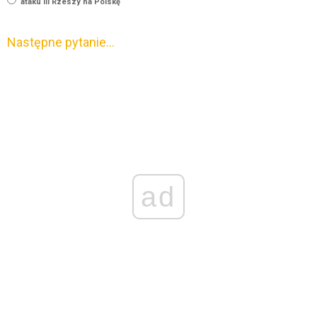
ataku III Rzeszy na Polskę
Następne pytanie…
ad