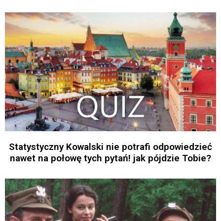
Statystyczny Kowalski nie potrafi odpowiedzieć
nawet na połowę tych pytań! jak pójdzie Tobie?