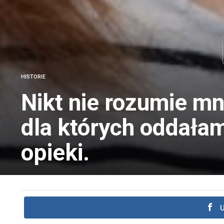
HISTORIE
Nikt nie rozumie m
dla których oddała
opieki.
U