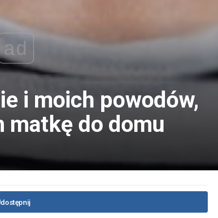
ad
nie i moich powodów,
m matkę do domu
dostępnij