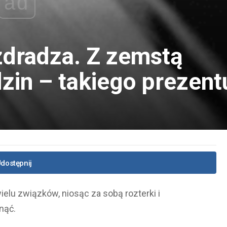
ad
zdradza. Z zemstą
dzin – takiego prezent
dostępnij
ielu związków, niosąc za sobą rozterki i
nąć.