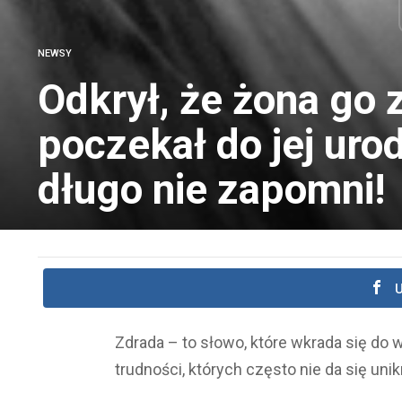
NEWSY
Odkrył, że żona go 
poczekał do jej uro
długo nie zapomni!
U
Zdrada – to słowo, które wkrada się do w
trudności, których często nie da się unik