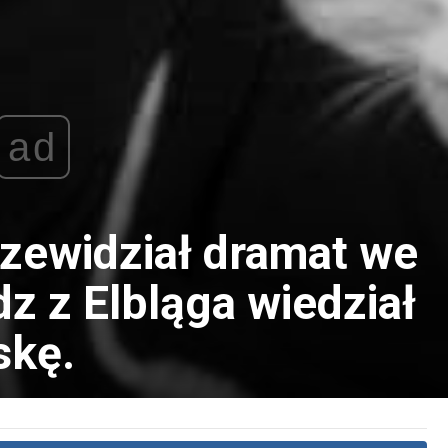
ad
rzewidział dramat we
z z Elbląga wiedział
skę.