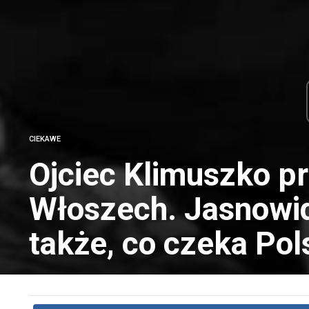
CIEKAWE
Ojciec Klimuszko p
Włoszech. Jasnowid
także, co czeka Pol