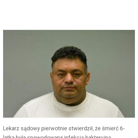
Lekarz sądowy pierwotnie stwierdził, że śmierć 6-
latka była spowodowana infekcją bakteryjną