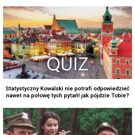
Statystyczny Kowalski nie potrafi odpowiedzieć
nawet na połowę tych pytań! jak pójdzie Tobie?