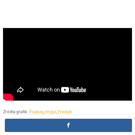
Źródła grafik:
Pixabay
,
Imgur
,
Freepik