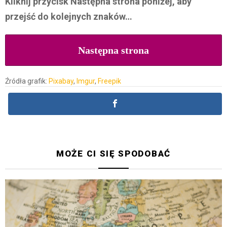
Kliknij przycisk Następna strona poniżej, aby
przejść do kolejnych znaków…
Następna strona
Źródła grafik:
Pixabay
,
Imgur
,
Freepik
MOŻE CI SIĘ SPODOBAĆ