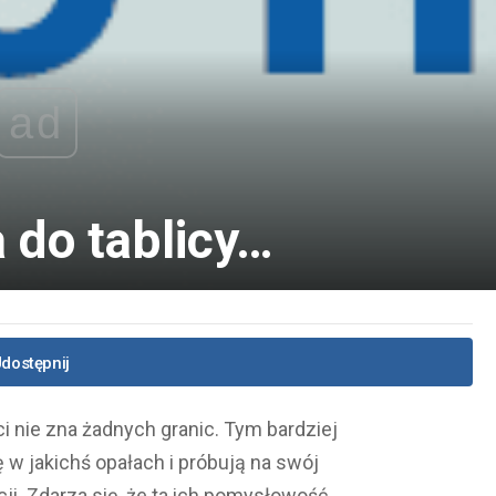
ad
a do tablicy…
dostępnij
 nie zna żadnych granic. Tym bardziej
 w jakichś opałach i próbują na swój
i. Zdarza się, że ta ich pomysłowość