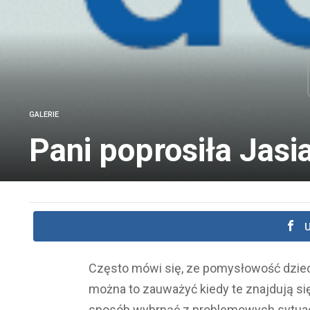
GALERIE
Pani poprosiła Jasi
U
Często mówi się, ze pomysłowość dzieci
można to zauważyć kiedy te znajdują się
sposób wybrnąć z problemowych sytuacj