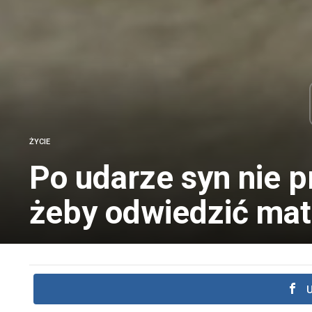
ŻYCIE
Po udarze syn nie p
żeby odwiedzić mat
U