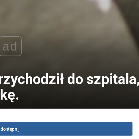
ad
rzychodził do szpitala
kę.
dostępnij